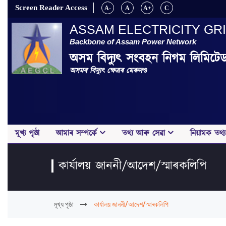
Screen Reader Access
A-
A
A+
C
ASSAM ELECTRICITY GR
Backbone of Assam Power Network
অসম বিদ্যুৎ সংবহন নিগম লিমিটে
অসমৰ বিদ্যুৎ ক্ষেত্ৰৰ মেৰুদণ্ড
মূখ্য পৃষ্ঠা
আমাৰ সম্পৰ্কে
তথ্য আৰু সেৱা
নিয়ামক তথ্য
কাৰ্যালয় জাননী/আদেশ/স্মাৰকলিপি
মূখ্য পৃষ্ঠা
কাৰ্যালয় জাননী/আদেশ/স্মাৰকলিপি