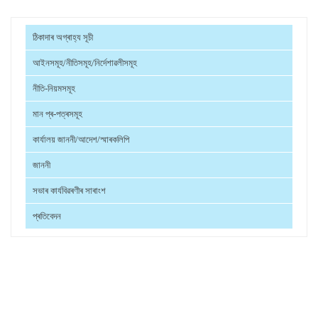
ঠিকাদাৰ অগ্ৰাহ্য সূচী
আইনসমূহ/নীতিসমূহ/নিৰ্দেশাৱলীসমূহ
নীতি-নিয়মসমূহ
মান প্ৰ-পত্ৰসমূহ
কাৰ্যালয় জাননী/আদেশ/স্মাৰকলিপি
জাননী
সভাৰ কাৰ্যবিৱৰণীৰ সাৰাংশ
প্ৰতিবেদন