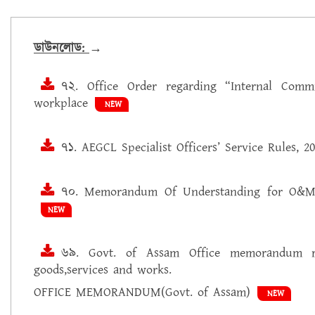
ডাউনলোড:
→
৭২. Office Order regarding “Internal Com
workplace
NEW
৭১. AEGCL Specialist Officers’ Service Rules, 2
৭০. Memorandum Of Understanding for O&M
NEW
৬৯. Govt. of Assam Office memorandum re
goods,services and works.
OFFICE MEMORANDUM(Govt. of Assam)
NEW