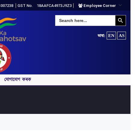
C007238
GST No.
18AAFCA4973J9Z3
Employee Corner
Search Button
Search
for:
ভাষা:
EN
AS
যোগাযোগ কৰক