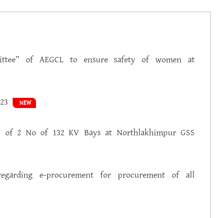
mittee” of AEGCL to ensure safety of women at
023
NEW
 of 2 No of 132 KV Bays at Northlakhimpur GSS
garding e-procurement for procurement of all