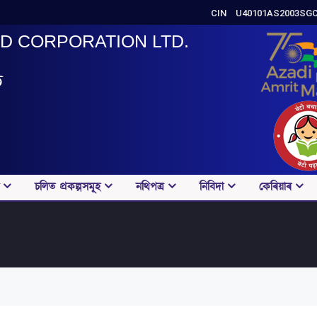
CIN
U40101AS2003SG
ID CORPORATION LTD.
ড
চলিত প্ৰকল্পসমূহ
নথিপত্ৰ
নিবিদা
কেৰিয়াৰ